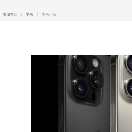
集团首页
ꄲ
苹果
ꄲ
苹果产品