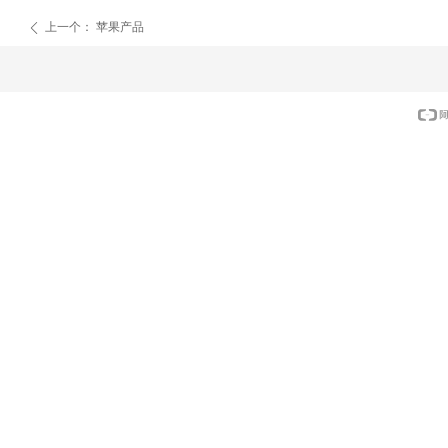
上一个：
苹果产品
ꄴ